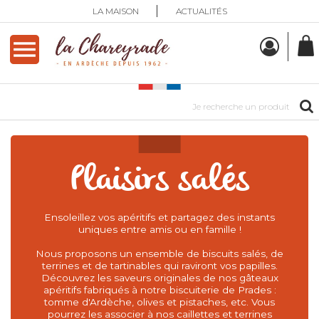
LA MAISON
ACTUALITÉS

Plaisirs salés
Ensoleillez vos
apéritifs
et partagez des instants
uniques entre amis ou en famille !
Nous proposons un ensemble de
biscuits salés
, de
terrines
et de
tartinables
qui raviront vos papilles.
Découvrez les saveurs originales de nos
gâteaux
apéritifs
fabriqués à notre biscuiterie de Prades :
tomme d'Ardèche, olives et pistaches, etc. Vous
pourrez les associer à nos
caillettes
et
terrines