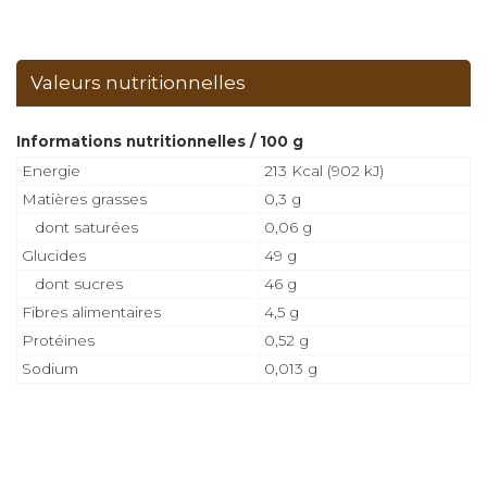
Valeurs nutritionnelles
Informations nutritionnelles / 100 g
Energie
213 Kcal (902 kJ)
Matières grasses
0,3 g
dont saturées
0,06 g
Glucides
49 g
dont sucres
46 g
Fibres alimentaires
4,5 g
Protéines
0,52 g
Sodium
0,013 g