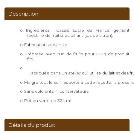
Description
o
Ingrédients : Cassis, sucre de France, gélifiant
(pectine de fruits), acidifiant (jus de citron).
o
Fabrication artisanale
o Préparée avec 60g de fruits pour 100g de produit
fini.
o
 Fabriquée dans un atelier qui utilise du
 lait
 et des 
fr
o Malgré tout le soin apporté à cette recette, la présen
o
Sans colorants ni conservateurs
o
Pot en verre de 324 mL
Détails du produit