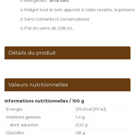
o Allergènes : 
amandes
.
o Malgré tout le soin apporté à cette recette, la prése
o Sans colorants ni conservateurs
o
Pot en verre de 228 mL
Détails du produit
Valeurs nutritionnelles
Informations nutritionnelles / 100 g
Energie
215 Kcal (911 kJ)
Matières grasses
1,4 g
dont saturées
0,12 g
Glucides
48 g