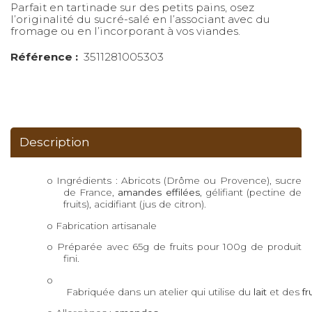
Parfait en tartinade sur des petits pains, osez
l’originalité du sucré-salé en l’associant avec du
fromage ou en l’incorporant à vos viandes.
Référence :
3511281005303
Description
o
Ingrédients : Abricots (Drôme ou Provence), sucre
de France,
amandes effilées
, gélifiant (pectine de
fruits), acidifiant (jus de citron).
o
Fabrication artisanale
o Préparée avec 65g de fruits pour 100g de produit
fini.
o
 Fabriquée dans un atelier qui utilise du
 lait
 et des 
fr